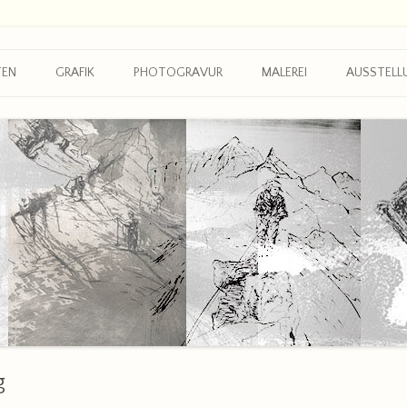
TEN
GRAFIK
PHOTOGRAVUR
MALEREI
AUSSTELL
GRAFIK
GRAFIK II
EDITION
EDITION | ARTHUR RIMBAUD
EDITION „JAZZ“
g