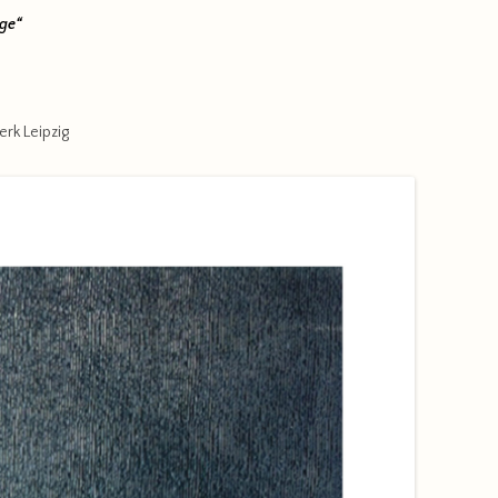
nge“
erk Leipzig