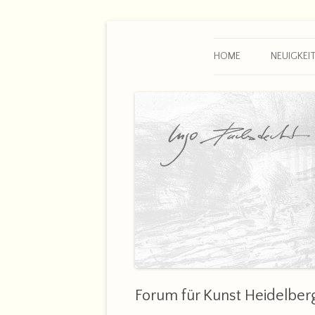
Zum
Inhalt
springen
uni©art-leipzig | Grafik & Malerei
Ingo Duderstedt
HOME
NEUIGKEI
Forum für Kunst Heidelber