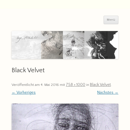
Zum
Inhalt
springen
Ingo Duderstedt
uni©art-leipzig | Grafik & Malerei
Menü
Black Velvet
758 × 1000
Black Velvet
Veröffentlicht am
4. Mai 2016
mit
in
.
← Vorheriges
Nächstes →